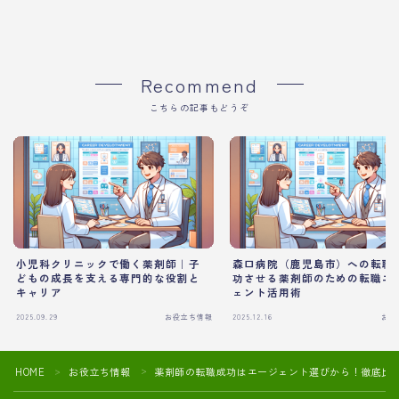
Recommend
こちらの記事もどうぞ
小児科クリニックで働く薬剤師｜子
森口病院（鹿児島市）への転職
どもの成長を支える専門的な役割と
功させる薬剤師のための転職エ
キャリア
ェント活用術
2025.09.29
お役立ち情報
2025.12.16
お役
HOME
お役立ち情報
薬剤師の転職成功はエージェント選びから！徹底比
＞
＞