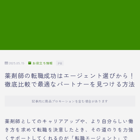
7.模擬面接の質問内容と回答例
8.薬剤師の面接が成功した事例
転職エージェントに登録する
2025.05.19
お役立ち情報
PR
薬剤師の転職成功はエージェント選びから！
徹底比較で最適なパートナーを見つける方法
記事内に商品プロモーションを含む場合があります
薬剤師としてのキャリアアップや、より自分らしい働
き方を求めて転職を決意したとき、その道のりを力強
くサポートしてくれるのが「転職エージェント」で