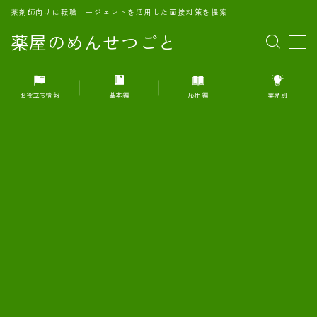
薬剤師向けに転職エージェントを活用した面接対策を提案
薬屋のめんせつごと
MENU
お役立ち情報
基本編
応用編
業界別
1.転職エージェントとは何か？
2.面接準備の基礎概念と戦略
3.エージェント利用のメリット
4.転職エージェントの選び方
5.転職エージェントの活用方法
6.面接で求められる自己PRのコツ