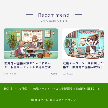
Recommend
こちらの記事もどうぞ
薬剤師が面接対策のためにするべ
転職エージェントを利用した面
き、転職エージェントの活用方法
備で、薬剤師の面接が成功した
2024.02.27
応用編
2024.02.27
HOME
応用編
転職エージェントとの模擬面接で薬剤師が質問される内容
＞
＞
2024–2026 薬屋のめんせつごと