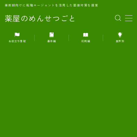
薬剤師向けに転職エージェントを活用した面接対策を提案
薬屋のめんせつごと
MENU
お役立ち情報
基本編
応用編
業界別
1.転職エージェントとは何か？
2.面接準備の基礎概念と戦略
3.エージェント利用のメリット
4.転職エージェントの選び方
5.転職エージェントの活用方法
6.面接で求められる自己PRのコツ