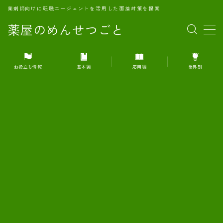
薬剤師向けに転職エージェントを活用した面接対策を提案
薬屋のめんせつごと
MENU
お役立ち情報
基本編
応用編
業界別
1.転職エージェントとは何か？
2.面接準備の基礎概念と戦略
3.エージェント利用のメリット
4.転職エージェントの選び方
5.転職エージェントの活用方法
6.面接で求められる自己PRのコツ