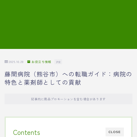
7.模擬面接の質問内容と回答例
8.薬剤師の面接が成功した事例
転職エージェントに登録する
2025.10.28
お役立ち情報
PR
藤間病院（熊谷市）への転職ガイド：病院の
特色と薬剤師としての貢献
記事内に商品プロモーションを含む場合があります
Contents
CLOSE