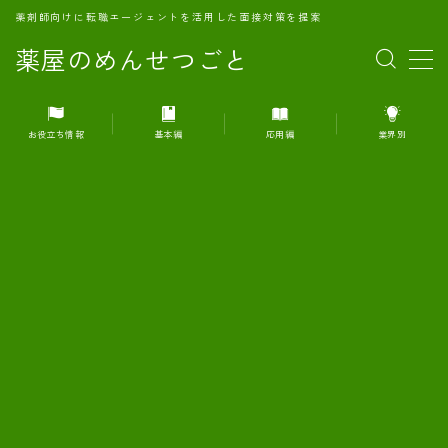
薬剤師向けに転職エージェントを活用した面接対策を提案
薬屋のめんせつごと
MENU
お役立ち情報
基本編
応用編
業界別
1.転職エージェントとは何か？
2.面接準備の基礎概念と戦略
3.エージェント利用のメリット
4.転職エージェントの選び方
5.転職エージェントの活用方法
6.面接で求められる自己PRのコツ