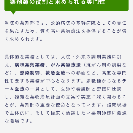
薬剤師の役割と求められる専門性
当院の薬剤部では、公的病院の基幹病院としての責任
を果たすため、質の高い薬物療法を提供することが強
く求められます。
具体的な業務としては、入院・外来の調剤業務に加
え、
病棟薬剤業務
、
がん薬物療法
（抗がん剤の調製な
ど）、
感染制御
、
救急医療
への参画など、高度な専門
性を要する業務が中心となります。多職種からなる
チ
ーム医療
の一員として、医師や看護師と密接に連携
し、複雑な薬物治療計画の立案や実施に深く関わるこ
とが、薬剤師の重要な使命となっています。臨床現場
で主体的に、そして幅広く活躍したい薬剤師様に最適
な職場です。