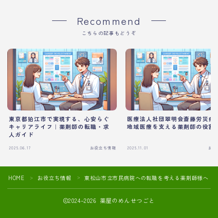
Recommend
こちらの記事もどうぞ
東京都狛江市で実現する、心安らぐ
医療法人社団翠明会斎藤労災病
キャリアライフ｜薬剤師の転職・求
地域医療を支える薬剤師の役割
人ガイド
2025.06.17
お役立ち情報
2025.11.01
お役
HOME
お役立ち情報
東松山市立市民病院への転職を考える薬剤師様へ：
＞
＞
2024–2026 薬屋のめんせつごと