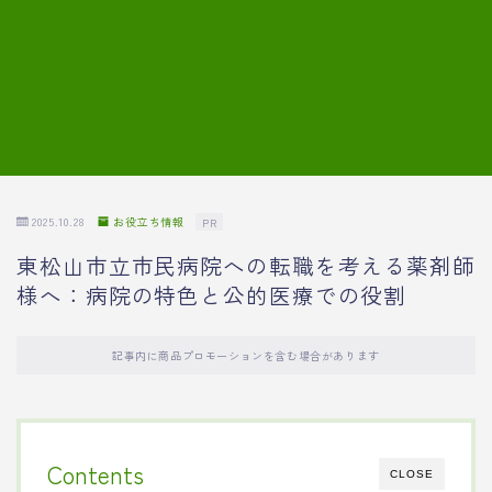
7.模擬面接の質問内容と回答例
8.薬剤師の面接が成功した事例
転職エージェントに登録する
2025.10.28
お役立ち情報
PR
東松山市立市民病院への転職を考える薬剤師
様へ：病院の特色と公的医療での役割
記事内に商品プロモーションを含む場合があります
Contents
CLOSE