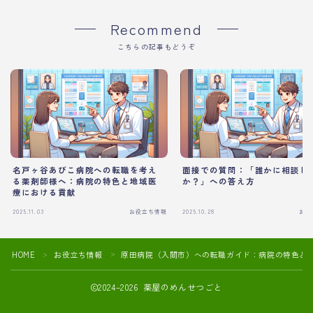
Recommend
こちらの記事もどうぞ
名戸ヶ谷あびこ病院への転職を考え
面接での質問：「誰かに相談し
る薬剤師様へ：病院の特色と地域医
か？」への答え方
療における貢献
2025.11.03
お役立ち情報
2025.10.28
お役
HOME
お役立ち情報
原田病院（入間市）への転職ガイド：病院の特色と
＞
＞
2024–2026 薬屋のめんせつごと