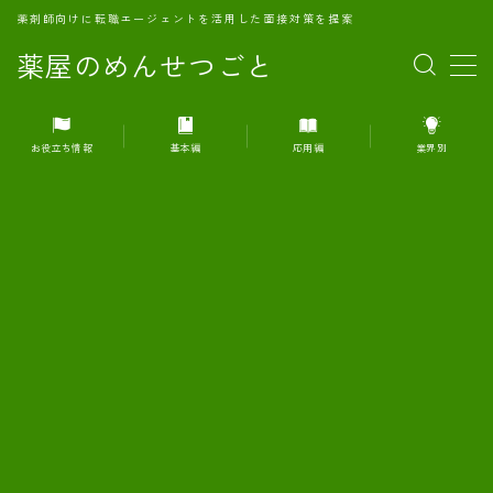
薬剤師向けに転職エージェントを活用した面接対策を提案
薬屋のめんせつごと
MENU
お役立ち情報
基本編
応用編
業界別
1.転職エージェントとは何か？
2.面接準備の基礎概念と戦略
3.エージェント利用のメリット
4.転職エージェントの選び方
5.転職エージェントの活用方法
6.面接で求められる自己PRのコツ