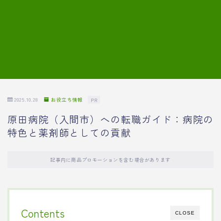
7.模擬面接の質問内容と回答例
8.薬剤師の面接が成功した事例
転職エージェントに登録する
2025.10.28
お役立ち情報
PR
原田病院（入間市）への転職ガイド：病院の
特色と薬剤師としての貢献
記事内に商品プロモーションを含む場合があります
Contents
CLOSE