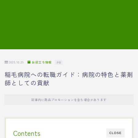
7.模擬面接の質問内容と回答例
8.薬剤師の面接が成功した事例
転職エージェントに登録する
2025.10.29
お役立ち情報
PR
稲毛病院への転職ガイド：病院の特色と薬剤
師としての貢献
記事内に商品プロモーションを含む場合があります
Contents
CLOSE