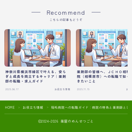
Recommend
こちらの記事もどうぞ
神奈川県横浜市緑区で叶える、安ら
薬剤師の皆様へ、ＪＣＨＯ相模
ぎと成長を両立するキャリア｜薬剤
院（相模原市）への転職で知っ
師の転職・求人ガイド
きたいこと
2025.06.17
お役立ち情報
2025.11.15
お役
HOME
お役立ち情報
稲毛病院への転職ガイド：病院の特色と薬剤師とし
＞
＞
2024–2026 薬屋のめんせつごと