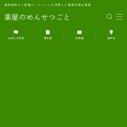
薬剤師向けに転職エージェントを活用した面接対策を提案
薬屋のめんせつごと
MENU
お役立ち情報
基本編
応用編
業界別
1.転職エージェントとは何か？
2.面接準備の基礎概念と戦略
3.エージェント利用のメリット
4.転職エージェントの選び方
5.転職エージェントの活用方法
6.面接で求められる自己PRのコツ