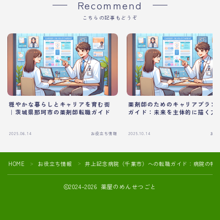
Recommend
こちらの記事もどうぞ
穏やかな暮らしとキャリアを育む街
薬剤師のためのキャリアプラン
｜茨城県那珂市の薬剤師転職ガイド
ガイド：未来を主体的に描く方
2025.06.14
お役立ち情報
2025.10.14
お役
HOME
お役立ち情報
井上記念病院（千葉市）への転職ガイド：病院の特
＞
＞
2024–2026 薬屋のめんせつごと