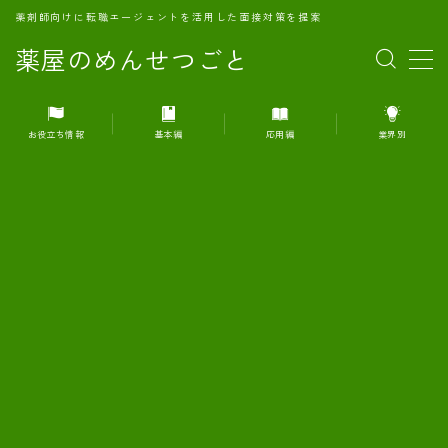
薬剤師向けに転職エージェントを活用した面接対策を提案
薬屋のめんせつごと
MENU
お役立ち情報
基本編
応用編
業界別
1.転職エージェントとは何か？
2.面接準備の基礎概念と戦略
3.エージェント利用のメリット
4.転職エージェントの選び方
5.転職エージェントの活用方法
6.面接で求められる自己PRのコツ