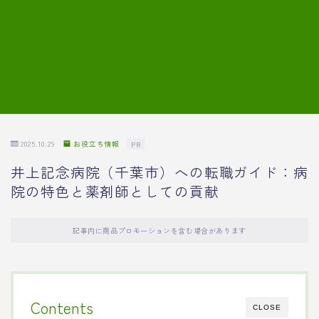
7.模擬面接の質問内容と回答例
8.薬剤師の面接が成功した事例
転職エージェントに登録する
2025.10.29
お役立ち情報
PR
井上記念病院（千葉市）への転職ガイド：病
院の特色と薬剤師としての貢献
記事内に商品プロモーションを含む場合があります
Contents
CLOSE