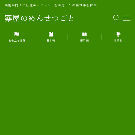
薬剤師向けに転職エージェントを活用した面接対策を提案
薬屋のめんせつごと
MENU
お役立ち情報
基本編
応用編
業界別
1.転職エージェントとは何か？
2.面接準備の基礎概念と戦略
3.エージェント利用のメリット
4.転職エージェントの選び方
5.転職エージェントの活用方法
6.面接で求められる自己PRのコツ