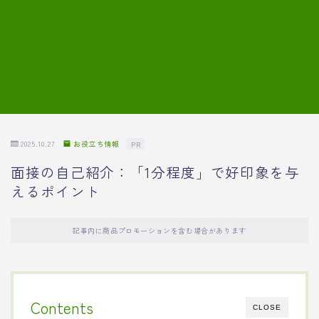
7.模擬面接の質問内容と回答例
8.薬剤師の面接が成功した事例
転職エージェントに登録する
2025.10.27
お役立ち情報
PR
面接の自己紹介：「1分程度」で好印象を与
えるポイント
記事内に商品プロモーションを含む場合があります
Contents
CLOSE