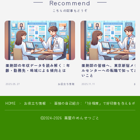
Recommend
こちらの記事もどうぞ
薬剤師の年収データを読み解く：年
薬剤師の皆様へ、東京新宿メデ
齢・勤務先・地域による傾向とは
ルセンターへの転職で知ってお
いこと
2025.05.27
お役立ち情報
2025.11.11
お役
HOME
お役立ち情報
面接の自己紹介：「1分程度」で好印象を与えるポイ
＞
＞
2024–2026 薬屋のめんせつごと