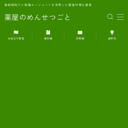
薬剤師向けに転職エージェントを活用した面接対策を提案
薬屋のめんせつごと
MENU
お役立ち情報
基本編
応用編
業界別
1.転職エージェントとは何か？
2.面接準備の基礎概念と戦略
3.エージェント利用のメリット
4.転職エージェントの選び方
5.転職エージェントの活用方法
6.面接で求められる自己PRのコツ