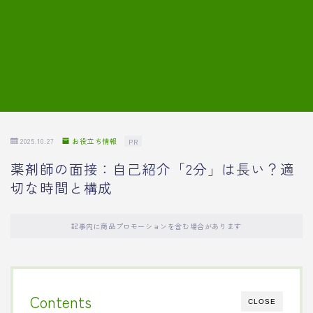
7.模擬面接の質問内容と回答例
8.薬剤師の面接が成功した事例
転職エージェントに登録する
2025.10.27
お役立ち情報
PR
薬剤師の面接：自己紹介「2分」は長い？適
切な時間と構成
記事内に商品プロモーションを含む場合があります
Contents
CLOSE