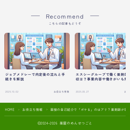
Recommend
こちらの記事もどうぞ
ジョブメドレーで内定後の流れと手
エスシーグループで働く薬剤師
続きを解説
収は？事業内容や働きがいも解
2025.10.02
お役立ち情報
2025.05.27
お役
HOME
お役立ち情報
面接の自己紹介で「ボケる」のはアリ？薬剤師が目
＞
＞
2024–2026 薬屋のめんせつごと