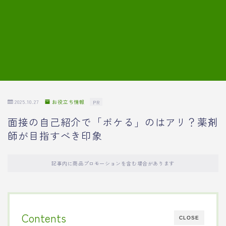
7.模擬面接の質問内容と回答例
8.薬剤師の面接が成功した事例
転職エージェントに登録する
2025.10.27
お役立ち情報
PR
面接の自己紹介で「ボケる」のはアリ？薬剤
師が目指すべき印象
記事内に商品プロモーションを含む場合があります
Contents
CLOSE