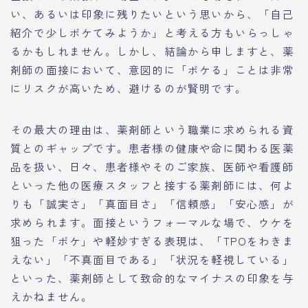
い、あるいは印象に残りたいという思いから、「自己
紹介で少しボケてみようか」と考える方もいらっしゃ
るかもしれません。しかし、結論から申しますと、薬
剤師の面接において、意図的に「ボケる」ことは非常
にリスクが高いため、避けるのが賢明です。
その最大の理由は、薬剤師という職業に求められる資
質とのギャップです。患者様の健康や命に関わる医薬
品を扱い、日々、患者様やそのご家族、医師や看護師
といった他の医療スタッフと接する薬剤師には、何よ
りも「誠実さ」「真面目さ」「信頼感」「安心感」が
求められます。面接というフォーマルな場で、ウケを
狙った「ボケ」や軽妙すぎる表現は、「TPOをわきま
えない」「不真面目である」「状況を軽視している」
といった、薬剤師として致命的なマイナスの印象を与
えかねません。