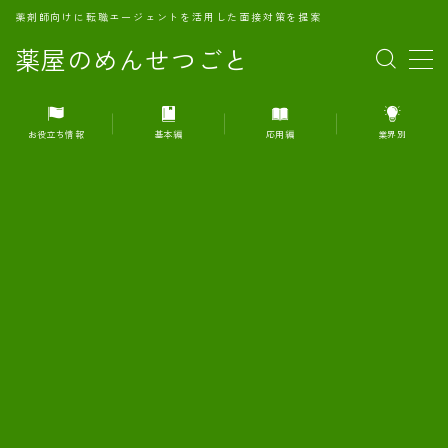
薬剤師向けに転職エージェントを活用した面接対策を提案
薬屋のめんせつごと
MENU
お役立ち情報
基本編
応用編
業界別
1.転職エージェントとは何か？
2.面接準備の基礎概念と戦略
3.エージェント利用のメリット
4.転職エージェントの選び方
5.転職エージェントの活用方法
6.面接で求められる自己PRのコツ