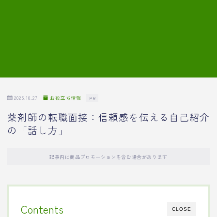
7.模擬面接の質問内容と回答例
8.薬剤師の面接が成功した事例
転職エージェントに登録する
2025.10.27
お役立ち情報
PR
薬剤師の転職面接：信頼感を伝える自己紹介
の「話し方」
記事内に商品プロモーションを含む場合があります
Contents
CLOSE