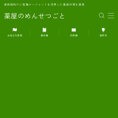
薬剤師向けに転職エージェントを活用した面接対策を提案
薬屋のめんせつごと
MENU
お役立ち情報
基本編
応用編
業界別
1.転職エージェントとは何か？
2.面接準備の基礎概念と戦略
3.エージェント利用のメリット
4.転職エージェントの選び方
5.転職エージェントの活用方法
6.面接で求められる自己PRのコツ