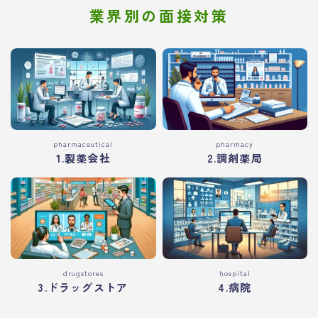
業界別の面接対策
pharmaceutical
pharmacy
1.製薬会社
2.調剤薬局
drugstores
hospital
3.ドラッグストア
4.病院