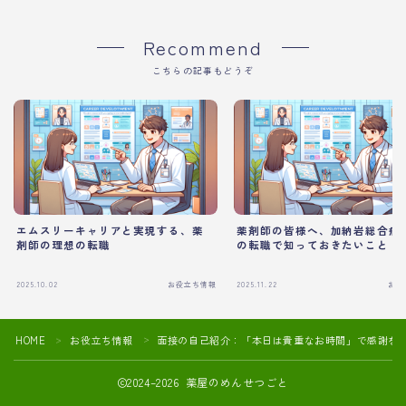
Recommend
こちらの記事もどうぞ
エムスリーキャリアと実現する、薬
薬剤師の皆様へ、加納岩総合病
剤師の理想の転職
の転職で知っておきたいこと
2025.10.02
お役立ち情報
2025.11.22
お役
HOME
お役立ち情報
面接の自己紹介：「本日は貴重なお時間」で感謝を
＞
＞
2024–2026 薬屋のめんせつごと