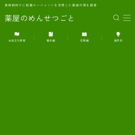
薬剤師向けに転職エージェントを活用した面接対策を提案
薬屋のめんせつごと
MENU
お役立ち情報
基本編
応用編
業界別
1.転職エージェントとは何か？
2.面接準備の基礎概念と戦略
3.エージェント利用のメリット
4.転職エージェントの選び方
5.転職エージェントの活用方法
6.面接で求められる自己PRのコツ