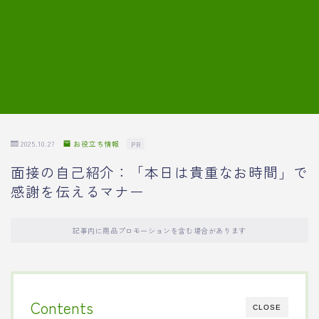
7.模擬面接の質問内容と回答例
8.薬剤師の面接が成功した事例
転職エージェントに登録する
2025.10.27
お役立ち情報
PR
面接の自己紹介：「本日は貴重なお時間」で
感謝を伝えるマナー
記事内に商品プロモーションを含む場合があります
Contents
CLOSE