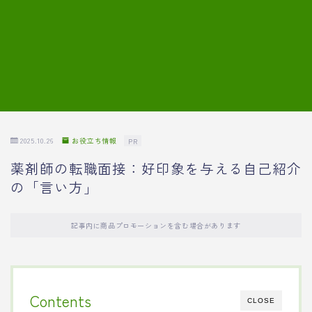
7.模擬面接の質問内容と回答例
8.薬剤師の面接が成功した事例
転職エージェントに登録する
2025.10.26
お役立ち情報
PR
薬剤師の転職面接：好印象を与える自己紹介
の「言い方」
記事内に商品プロモーションを含む場合があります
Contents
CLOSE