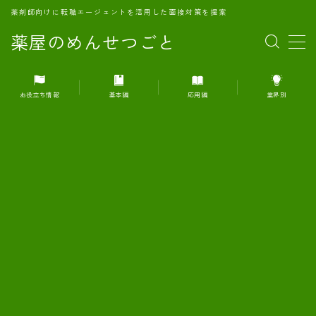
薬剤師向けに転職エージェントを活用した面接対策を提案
薬屋のめんせつごと
MENU
お役立ち情報
基本編
応用編
業界別
1.転職エージェントとは何か？
2.面接準備の基礎概念と戦略
3.エージェント利用のメリット
4.転職エージェントの選び方
5.転職エージェントの活用方法
6.面接で求められる自己PRのコツ