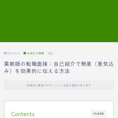
7.模擬面接の質問内容と回答例
8.薬剤師の面接が成功した事例
転職エージェントに登録する
2025.10.26
お役立ち情報
PR
薬剤師の転職面接：自己紹介で熱意（意気込
み）を効果的に伝える方法
記事内に商品プロモーションを含む場合があります
Contents
CLOSE