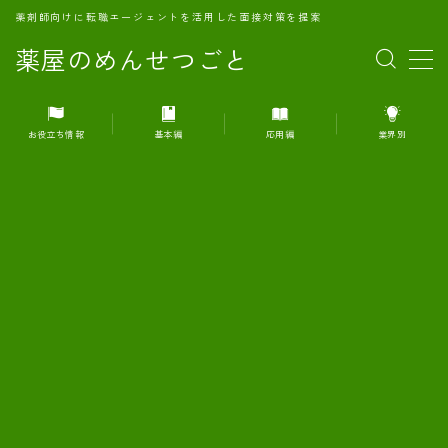
薬剤師向けに転職エージェントを活用した面接対策を提案
薬屋のめんせつごと
MENU
お役立ち情報
基本編
応用編
業界別
1.転職エージェントとは何か？
2.面接準備の基礎概念と戦略
3.エージェント利用のメリット
4.転職エージェントの選び方
5.転職エージェントの活用方法
6.面接で求められる自己PRのコツ