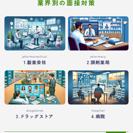
業界別の面接対策
pharmaceutical
pharmacy
1.製薬会社
2.調剤薬局
drugstores
hospital
3.ドラッグストア
4.病院