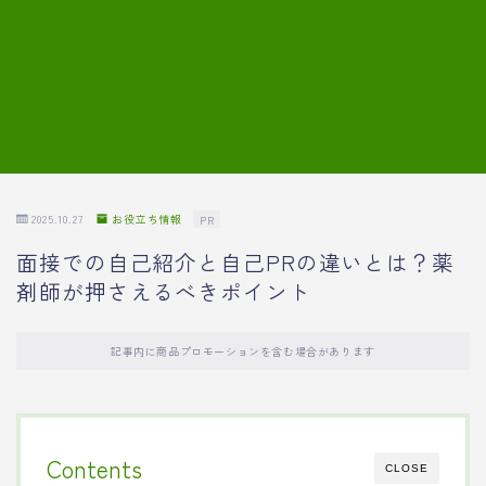
7.模擬面接の質問内容と回答例
8.薬剤師の面接が成功した事例
転職エージェントに登録する
2025.10.27
お役立ち情報
PR
面接での自己紹介と自己PRの違いとは？薬
剤師が押さえるべきポイント
記事内に商品プロモーションを含む場合があります
Contents
CLOSE