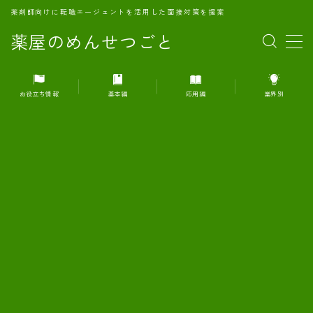
薬剤師向けに転職エージェントを活用した面接対策を提案
薬屋のめんせつごと
MENU
お役立ち情報
基本編
応用編
業界別
1.転職エージェントとは何か？
2.面接準備の基礎概念と戦略
3.エージェント利用のメリット
4.転職エージェントの選び方
5.転職エージェントの活用方法
6.面接で求められる自己PRのコツ