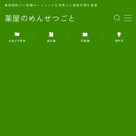
薬剤師向けに転職エージェントを活用した面接対策を提案
薬屋のめんせつごと
MENU
お役立ち情報
基本編
応用編
業界別
1.転職エージェントとは何か？
2.面接準備の基礎概念と戦略
3.エージェント利用のメリット
4.転職エージェントの選び方
5.転職エージェントの活用方法
6.面接で求められる自己PRのコツ