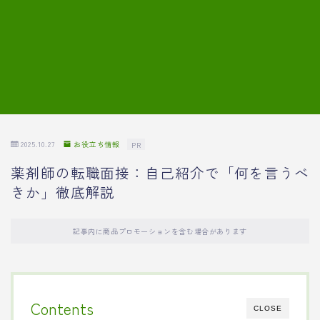
7.模擬面接の質問内容と回答例
8.薬剤師の面接が成功した事例
転職エージェントに登録する
2025.10.27
お役立ち情報
PR
薬剤師の転職面接：自己紹介で「何を言うべ
きか」徹底解説
記事内に商品プロモーションを含む場合があります
Contents
CLOSE