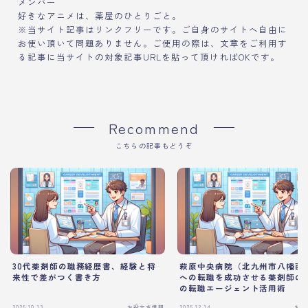
メンバー
好きなアニメは、薬屋のひとりごと。
※当サイト記事はリンクフリーです。ご自身のサイトへ自由に
お使い頂いて問題ありません。ご使用の際は、文章をご利用す
る記事に当サイトの対象記事URLを貼って頂ければOKです。
Recommend
こちらの記事もどうぞ
30代薬剤師の職務経歴書、経験と将
萩原中央病院（北九州市八幡西
来性で差がつく書き方
への転職を成功させる薬剤師の
の転職エージェント活用術
2025.10.13
お役立ち情報
2025.12.14
お役