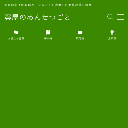
薬剤師向けに転職エージェントを活用した面接対策を提案
薬屋のめんせつごと
MENU
お役立ち情報
基本編
応用編
業界別
1.転職エージェントとは何か？
2.面接準備の基礎概念と戦略
3.エージェント利用のメリット
4.転職エージェントの選び方
5.転職エージェントの活用方法
6.面接で求められる自己PRのコツ