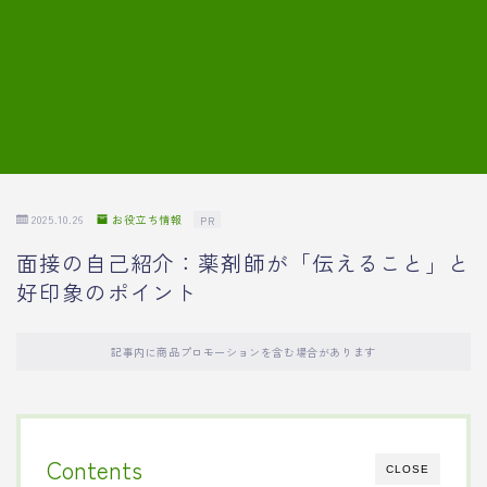
7.模擬面接の質問内容と回答例
8.薬剤師の面接が成功した事例
転職エージェントに登録する
2025.10.26
お役立ち情報
PR
面接の自己紹介：薬剤師が「伝えること」と
好印象のポイント
記事内に商品プロモーションを含む場合があります
Contents
CLOSE