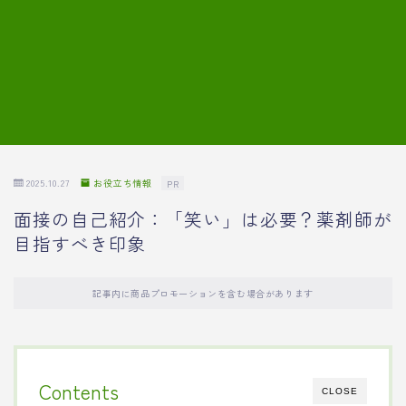
7.模擬面接の質問内容と回答例
8.薬剤師の面接が成功した事例
転職エージェントに登録する
2025.10.27
お役立ち情報
PR
面接の自己紹介：「笑い」は必要？薬剤師が
目指すべき印象
記事内に商品プロモーションを含む場合があります
Contents
CLOSE