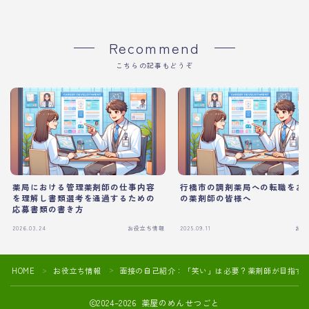
Recommend
こちらの記事もどうぞ
薬局における管理薬剤師の仕事内容
行橋市の調剤薬局への転職をお
を理解し書類選考を通過するための
の薬剤師の皆様へ
応募書類の書き方
2026.03.24
お役立ち情報
2025.09.11
お役
HOME
お役立ち情報
面接の自己紹介：「笑い」は必要？薬剤師が目指す
＞
＞
2024–2026 薬屋のめんせつごと