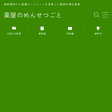
薬剤師向けに転職エージェントを活用した面接対策を提案
薬屋のめんせつごと
MENU
お役立ち情報
基本編
応用編
業界別
1.転職エージェントとは何か？
2.面接準備の基礎概念と戦略
3.エージェント利用のメリット
4.転職エージェントの選び方
5.転職エージェントの活用方法
6.面接で求められる自己PRのコツ