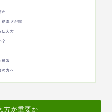
要か
：簡潔さが鍵
る伝え方
か？
と練習
師の方へ
え方が重要か