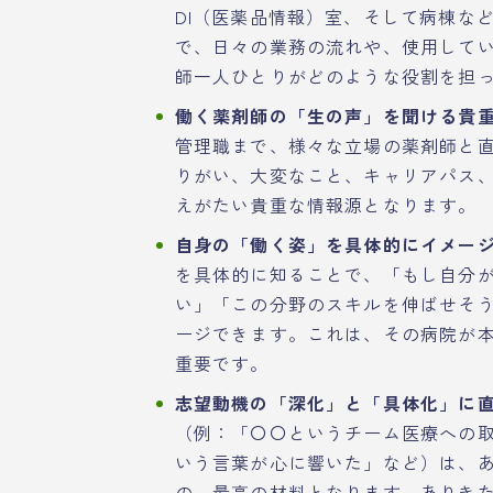
DI（医薬品情報）室、そして病棟な
で、日々の業務の流れや、使用して
師一人ひとりがどのような役割を担
働く薬剤師の「生の声」を聞ける貴
管理職まで、様々な立場の薬剤師と
りがい、大変なこと、キャリアパス
えがたい貴重な情報源となります。
自身の「働く姿」を具体的にイメー
を具体的に知ることで、「もし自分
い」「この分野のスキルを伸ばせそ
ージできます。これは、その病院が
重要です。
志望動機の「深化」と「具体化」に
（例：「〇〇というチーム医療への
いう言葉が心に響いた」など）は、
の、最高の材料となります。ありき