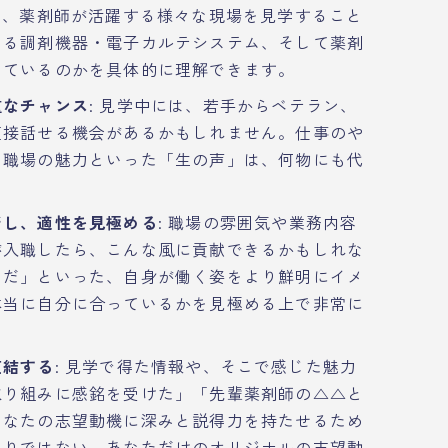
ど、薬剤師が活躍する様々な現場を見学すること
いる調剤機器・電子カルテシステム、そして薬剤
っているのかを具体的に理解できます。
重なチャンス
: 見学中には、若手からベテラン、
直接話せる機会があるかもしれません。仕事のや
、職場の魅力といった「生の声」は、何物にも代
ジし、適性を見極める
: 職場の雰囲気や業務内容
が入職したら、こんな風に貢献できるかもしれな
うだ」といった、自身が働く姿をより鮮明にイメ
本当に自分に合っているかを見極める上で非常に
直結する
: 見学で得た情報や、そこで感じた魅力
取り組みに感銘を受けた」「先輩薬剤師の△△と
あなたの志望動機に深みと説得力を持たせるため
たりではない、あなただけのオリジナルの志望動