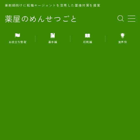
薬剤師向けに転職エージェントを活用した面接対策を提案
薬屋のめんせつごと
MENU
お役立ち情報
基本編
応用編
業界別
1.転職エージェントとは何か？
2.面接準備の基礎概念と戦略
3.エージェント利用のメリット
4.転職エージェントの選び方
5.転職エージェントの活用方法
6.面接で求められる自己PRのコツ