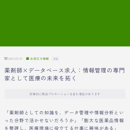
7.模擬面接の質問内容と回答例
8.薬剤師の面接が成功した事例
転職エージェントに登録する
2025.05.07
お役立ち情報
PR
薬剤師×データベース求人：情報管理の専門
家として医療の未来を拓く
記事内に商品プロモーションを含む場合があります
「薬剤師としての知識を、データ管理や情報分析とい
った分野で活かせないだろうか」「膨大な医薬品情報
を整理し、医療現場に役立てる仕事に興味がある」