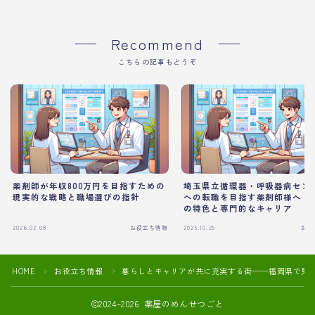
Recommend
こちらの記事もどうぞ
薬剤師が年収800万円を目指すための
埼玉県立循環器・呼吸器病セン
現実的な戦略と職場選びの指針
への転職を目指す薬剤師様へ：
の特色と専門的なキャリア
2026.02.08
お役立ち情報
2025.10.25
お役
HOME
お役立ち情報
暮らしとキャリアが共に充実する街──福岡県で見
＞
＞
2024–2026 薬屋のめんせつごと