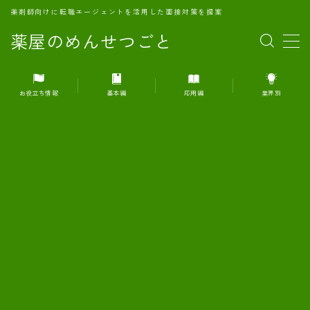
薬剤師向けに転職エージェントを活用した面接対策を提案
薬屋のめんせつごと
MENU
お役立ち情報
基本編
応用編
業界別
1.転職エージェントとは何か？
2.面接準備の基礎概念と戦略
3.エージェント利用のメリット
4.転職エージェントの選び方
5.転職エージェントの活用方法
6.面接で求められる自己PRのコツ