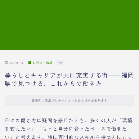
7.模擬面接の質問内容と回答例
8.薬剤師の面接が成功した事例
転職エージェントに登録する
2025.04.30
お役立ち情報
PR
暮らしとキャリアが共に充実する街──福岡
県で見つける、これからの働き方
記事内に商品プロモーションを含む場合があります
日々の働き方に疑問を感じたとき、多くの人が「環境
を変えたい」「もっと自分に合ったペースで働きた
い」と考えます。特に専門的なスキルを持つ方にとっ