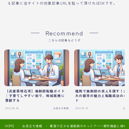
る記事に当サイトの対象記事URLを貼って頂ければOKです。
Recommend
こちらの記事もどうぞ
【兵庫県明石市】薬剤師転職ガイド
福岡で薬剤師の求人を探す！九
｜子育てしやすい街で、地域医療に
大の都市の魅力と転職成功のポ
貢献する
ト
2025.06.26
お役立ち情報
2025.05.18
お役
HOME
お役立ち情報
幕張で広がる薬剤師のキャリア──都市機能と地域
＞
＞