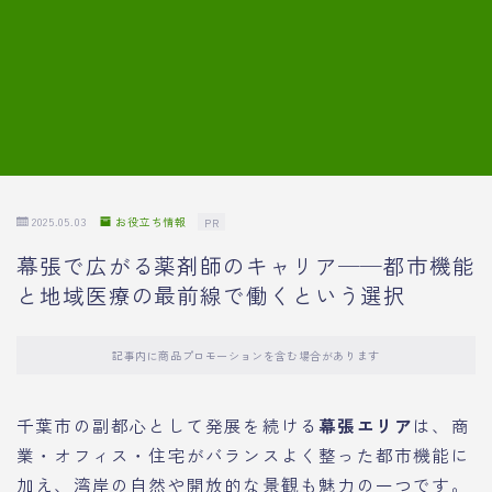
7.模擬面接の質問内容と回答例
8.薬剤師の面接が成功した事例
転職エージェントに登録する
2025.05.03
お役立ち情報
PR
幕張で広がる薬剤師のキャリア──都市機能
と地域医療の最前線で働くという選択
記事内に商品プロモーションを含む場合があります
千葉市の副都心として発展を続ける
幕張エリア
は、商
業・オフィス・住宅がバランスよく整った都市機能に
加え、湾岸の自然や開放的な景観も魅力の一つです。