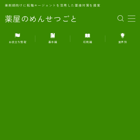
薬剤師向けに転職エージェントを活用した面接対策を提案
薬屋のめんせつごと
MENU
お役立ち情報
基本編
応用編
業界別
1.転職エージェントとは何か？
2.面接準備の基礎概念と戦略
3.エージェント利用のメリット
4.転職エージェントの選び方
5.転職エージェントの活用方法
6.面接で求められる自己PRのコツ