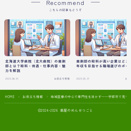
Recommend
こちらの記事もどうぞ
北海道大学病院（北大病院）の薬剤
薬剤師の給料が高い企業はどこ
師とは？給料・待遇・仕事内容・魅
年収を目指せる職場選びのポイ
力を解説
2025.06.01
お役立ち情報
2025.05.31
お役
HOME
お役立ち情報
地域医療の中心で専門性を活かす──宇部市で見つ
＞
＞
2024–2026 薬屋のめんせつごと