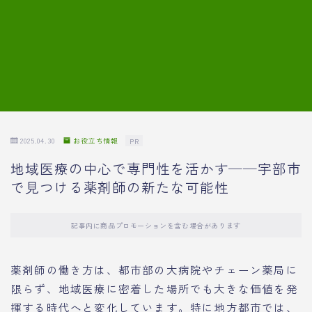
7.模擬面接の質問内容と回答例
8.薬剤師の面接が成功した事例
転職エージェントに登録する
2025.04.30
お役立ち情報
PR
地域医療の中心で専門性を活かす──宇部市
で見つける薬剤師の新たな可能性
記事内に商品プロモーションを含む場合があります
薬剤師の働き方は、都市部の大病院やチェーン薬局に
限らず、地域医療に密着した場所でも大きな価値を発
揮する時代へと変化しています。特に地方都市では、