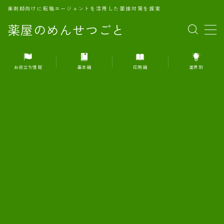
薬剤師向けに転職エージェントを活用した面接対策を提案
薬屋のめんせつごと
MENU
お役立ち情報
基本編
応用編
業界別
1.転職エージェントとは何か？
2.面接準備の基礎概念と戦略
3.エージェント利用のメリット
4.転職エージェントの選び方
5.転職エージェントの活用方法
6.面接で求められる自己PRのコツ