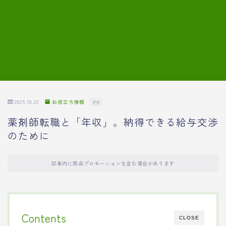
7.模擬面接の質問内容と回答例
8.薬剤師の面接が成功した事例
転職エージェントに登録する
2025.10.22
お役立ち情報
PR
薬剤師転職と「年収」。納得できる給与交渉
のために
記事内に商品プロモーションを含む場合があります
Contents
CLOSE