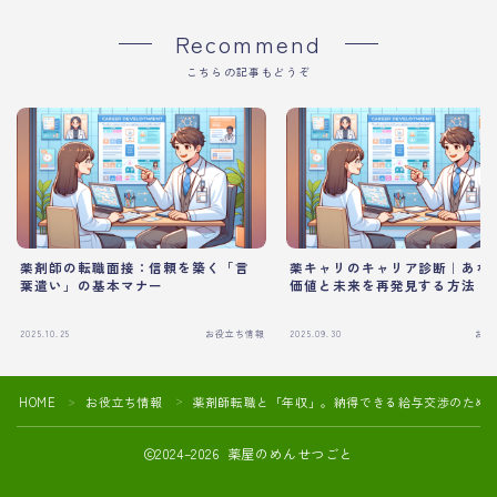
Recommend
こちらの記事もどうぞ
薬剤師の転職面接：信頼を築く「言
薬キャリのキャリア診断｜あな
葉遣い」の基本マナー
価値と未来を再発見する方法
2025.10.25
お役立ち情報
2025.09.30
お役
HOME
お役立ち情報
薬剤師転職と「年収」。納得できる給与交渉のため
＞
＞
2024–2026 薬屋のめんせつごと