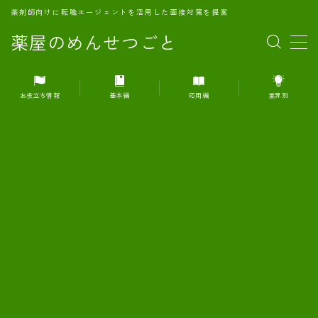
薬剤師向けに転職エージェントを活用した面接対策を提案
薬屋のめんせつごと
MENU
お役立ち情報
基本編
応用編
業界別
1.転職エージェントとは何か？
2.面接準備の基礎概念と戦略
3.エージェント利用のメリット
4.転職エージェントの選び方
5.転職エージェントの活用方法
6.面接で求められる自己PRのコツ