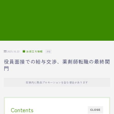
7.模擬面接の質問内容と回答例
8.薬剤師の面接が成功した事例
転職エージェントに登録する
2025.10.22
お役立ち情報
PR
役員面接での給与交渉、薬剤師転職の最終関
門
記事内に商品プロモーションを含む場合があります
Contents
CLOSE