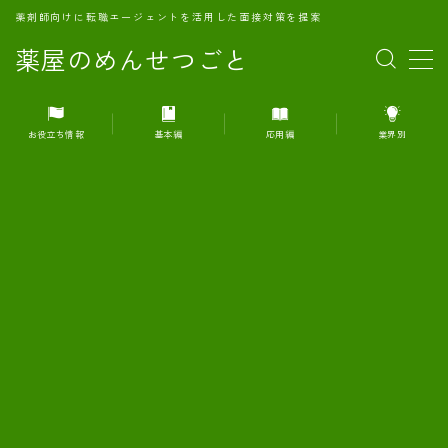
薬剤師向けに転職エージェントを活用した面接対策を提案
薬屋のめんせつごと
MENU
お役立ち情報
基本編
応用編
業界別
1.転職エージェントとは何か？
2.面接準備の基礎概念と戦略
3.エージェント利用のメリット
4.転職エージェントの選び方
5.転職エージェントの活用方法
6.面接で求められる自己PRのコツ