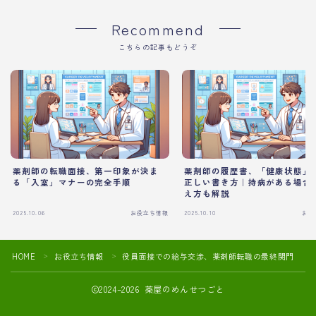
Recommend
こちらの記事もどうぞ
薬剤師の転職面接、第一印象が決ま
薬剤師の履歴書、「健康状態」
る「入室」マナーの完全手順
正しい書き方｜持病がある場合
え方も解説
2025.10.06
お役立ち情報
2025.10.10
お役
HOME
お役立ち情報
役員面接での給与交渉、薬剤師転職の最終関門
＞
＞
2024–2026 薬屋のめんせつごと