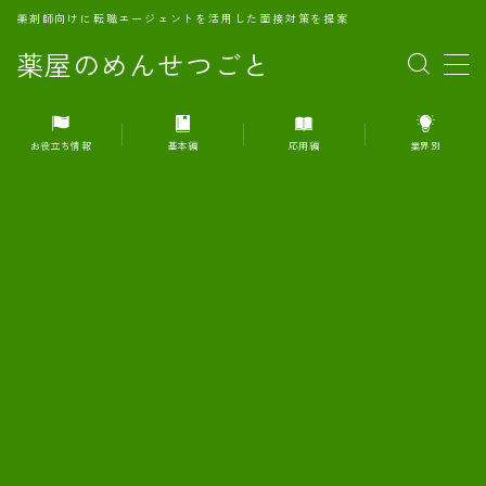
薬剤師向けに転職エージェントを活用した面接対策を提案
薬屋のめんせつごと
MENU
お役立ち情報
基本編
応用編
業界別
1.転職エージェントとは何か？
2.面接準備の基礎概念と戦略
3.エージェント利用のメリット
4.転職エージェントの選び方
5.転職エージェントの活用方法
6.面接で求められる自己PRのコツ