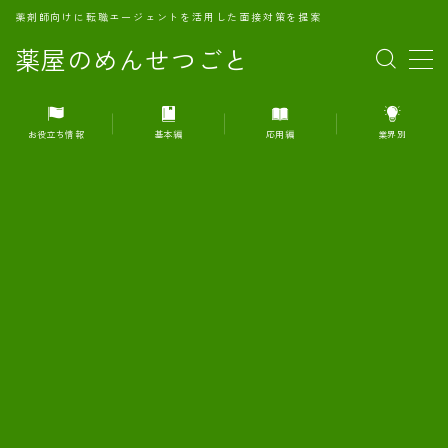
薬剤師向けに転職エージェントを活用した面接対策を提案
薬屋のめんせつごと
MENU
お役立ち情報
基本編
応用編
業界別
1.転職エージェントとは何か？
2.面接準備の基礎概念と戦略
3.エージェント利用のメリット
4.転職エージェントの選び方
5.転職エージェントの活用方法
6.面接で求められる自己PRのコツ