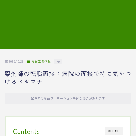
7.模擬面接の質問内容と回答例
8.薬剤師の面接が成功した事例
転職エージェントに登録する
2025.10.26
お役立ち情報
PR
薬剤師の転職面接：病院の面接で特に気をつ
けるべきマナー
記事内に商品プロモーションを含む場合があります
Contents
CLOSE