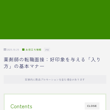
7.模擬面接の質問内容と回答例
8.薬剤師の面接が成功した事例
転職エージェントに登録する
2025.10.25
お役立ち情報
PR
薬剤師の転職面接：好印象を与える「入り
方」の基本マナー
記事内に商品プロモーションを含む場合があります
Contents
CLOSE