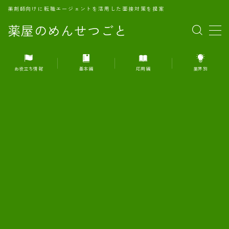
薬剤師向けに転職エージェントを活用した面接対策を提案
薬屋のめんせつごと
MENU
お役立ち情報
基本編
応用編
業界別
1.転職エージェントとは何か？
2.面接準備の基礎概念と戦略
3.エージェント利用のメリット
4.転職エージェントの選び方
5.転職エージェントの活用方法
6.面接で求められる自己PRのコツ