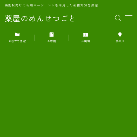
薬剤師向けに転職エージェントを活用した面接対策を提案
薬屋のめんせつごと
MENU
お役立ち情報
基本編
応用編
業界別
1.転職エージェントとは何か？
2.面接準備の基礎概念と戦略
3.エージェント利用のメリット
4.転職エージェントの選び方
5.転職エージェントの活用方法
6.面接で求められる自己PRのコツ