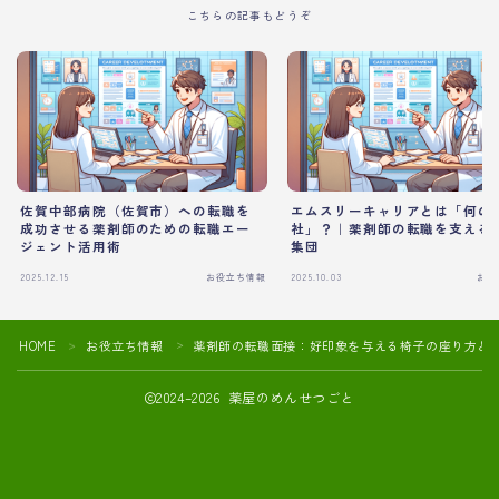
こちらの記事もどうぞ
佐賀中部病院（佐賀市）への転職を
エムスリーキャリアとは「何の
成功させる薬剤師のための転職エー
社」？｜薬剤師の転職を支える
ジェント活用術
集団
2025.12.15
お役立ち情報
2025.10.03
お役
HOME
お役立ち情報
薬剤師の転職面接：好印象を与える椅子の座り方と
＞
＞
2024–2026 薬屋のめんせつごと
薬剤師の転職活動や面接対策におすすめ