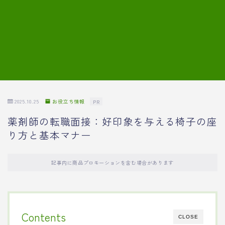
7.模擬面接の質問内容と回答例
8.薬剤師の面接が成功した事例
転職エージェントに登録する
2025.10.25
お役立ち情報
PR
薬剤師の転職面接：好印象を与える椅子の座
り方と基本マナー
記事内に商品プロモーションを含む場合があります
Contents
CLOSE