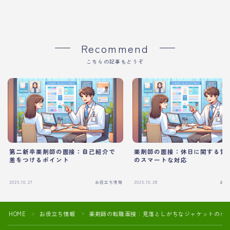
Recommend
こちらの記事もどうぞ
第二新卒薬剤師の面接：自己紹介で
薬剤師の面接：休日に関する質
差をつけるポイント
のスマートな対応
2025.10.27
お役立ち情報
2025.10.28
お役
HOME
お役立ち情報
薬剤師の転職面接：見落としがちなジャケットのボ
＞
＞