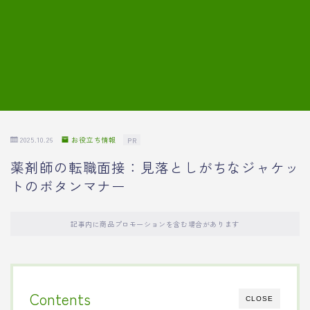
7.模擬面接の質問内容と回答例
8.薬剤師の面接が成功した事例
転職エージェントに登録する
2025.10.26
お役立ち情報
PR
薬剤師の転職面接：見落としがちなジャケッ
トのボタンマナー
記事内に商品プロモーションを含む場合があります
Contents
CLOSE