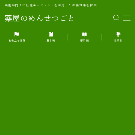
薬剤師向けに転職エージェントを活用した面接対策を提案
薬屋のめんせつごと
MENU
お役立ち情報
基本編
応用編
業界別
1.転職エージェントとは何か？
2.面接準備の基礎概念と戦略
3.エージェント利用のメリット
4.転職エージェントの選び方
5.転職エージェントの活用方法
6.面接で求められる自己PRのコツ