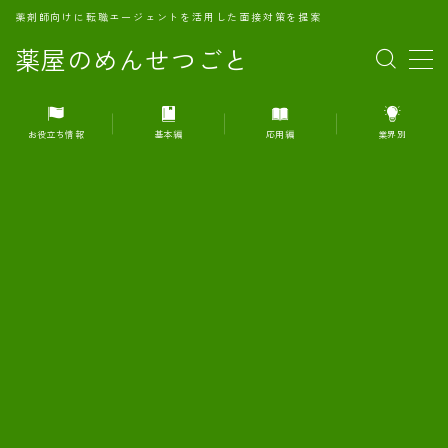
薬剤師向けに転職エージェントを活用した面接対策を提案
薬屋のめんせつごと
MENU
お役立ち情報
基本編
応用編
業界別
1.転職エージェントとは何か？
2.面接準備の基礎概念と戦略
3.エージェント利用のメリット
4.転職エージェントの選び方
5.転職エージェントの活用方法
6.面接で求められる自己PRのコツ