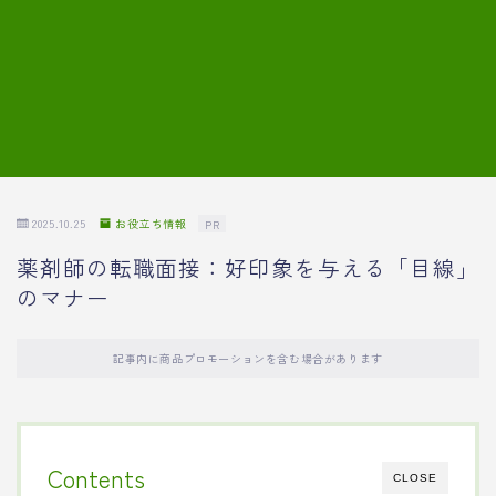
7.模擬面接の質問内容と回答例
8.薬剤師の面接が成功した事例
転職エージェントに登録する
2025.10.25
お役立ち情報
PR
薬剤師の転職面接：好印象を与える「目線」
のマナー
記事内に商品プロモーションを含む場合があります
Contents
CLOSE