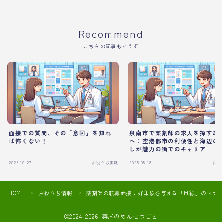
Recommend
こちらの記事もどうぞ
面接での質問、その「意図」を知れ
泉南市で薬剤師の求人を探すあ
ば怖くない！
へ：空港都市の利便性と海辺の
しが魅力の街でのキャリア
2025.10.27
お役立ち情報
2025.05.18
お役
HOME
お役立ち情報
薬剤師の転職面接：好印象を与える「目線」のマナ
＞
＞
2024–2026 薬屋のめんせつごと