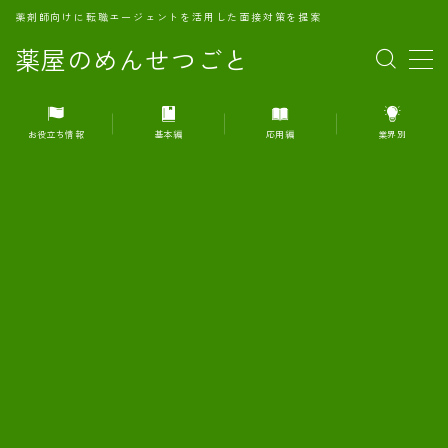
薬剤師向けに転職エージェントを活用した面接対策を提案
薬屋のめんせつごと
MENU
お役立ち情報
基本編
応用編
業界別
1.転職エージェントとは何か？
2.面接準備の基礎概念と戦略
3.エージェント利用のメリット
4.転職エージェントの選び方
5.転職エージェントの活用方法
6.面接で求められる自己PRのコツ