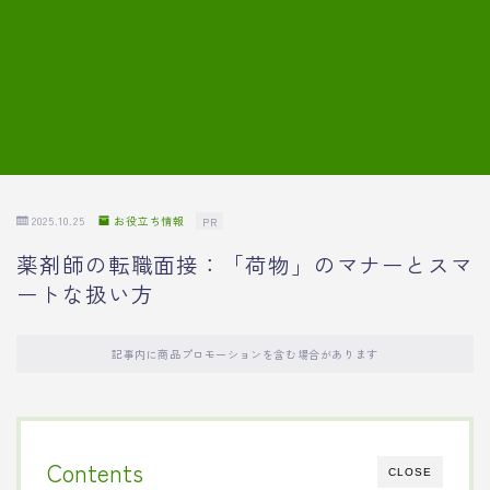
7.模擬面接の質問内容と回答例
8.薬剤師の面接が成功した事例
転職エージェントに登録する
2025.10.25
お役立ち情報
PR
薬剤師の転職面接：「荷物」のマナーとスマ
ートな扱い方
記事内に商品プロモーションを含む場合があります
Contents
CLOSE