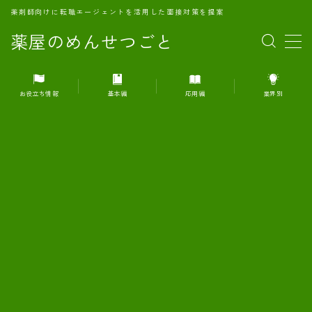
薬剤師向けに転職エージェントを活用した面接対策を提案
薬屋のめんせつごと
MENU
お役立ち情報
基本編
応用編
業界別
1.転職エージェントとは何か？
2.面接準備の基礎概念と戦略
3.エージェント利用のメリット
4.転職エージェントの選び方
5.転職エージェントの活用方法
6.面接で求められる自己PRのコツ