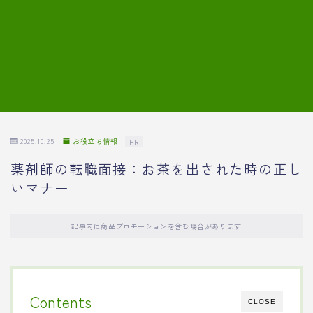
7.模擬面接の質問内容と回答例
8.薬剤師の面接が成功した事例
転職エージェントに登録する
2025.10.25
お役立ち情報
PR
薬剤師の転職面接：お茶を出された時の正し
いマナー
記事内に商品プロモーションを含む場合があります
Contents
CLOSE