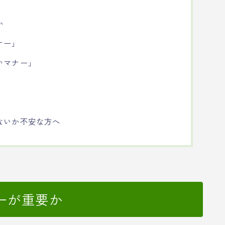
か
ナー」
いマナー」
ないか不安な方へ
ーが重要か