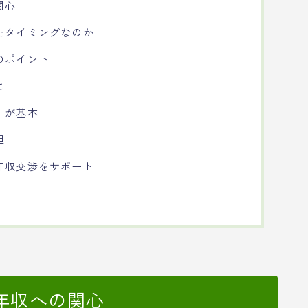
関心
たタイミングなのか
のポイント
に
」が基本
担
年収交渉をサポート
年収への関心