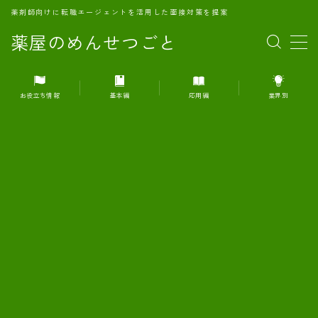
薬剤師向けに転職エージェントを活用した面接対策を提案
薬屋のめんせつごと
MENU
お役立ち情報
基本編
応用編
業界別
1.転職エージェントとは何か？
2.面接準備の基礎概念と戦略
3.エージェント利用のメリット
4.転職エージェントの選び方
5.転職エージェントの活用方法
6.面接で求められる自己PRのコツ