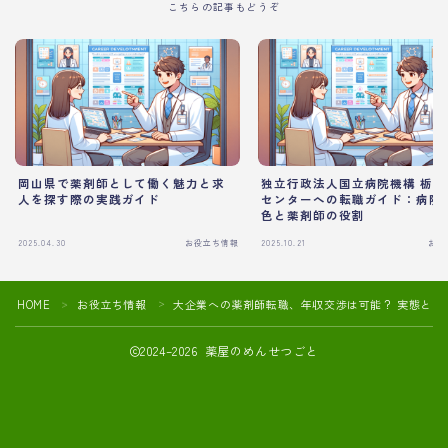
こちらの記事もどうぞ
岡山県で薬剤師として働く魅力と求
独立行政法人国立病院機構 栃木
人を探す際の実践ガイド
センターへの転職ガイド：病院
色と薬剤師の役割
2025.04.30
お役立ち情報
2025.10.21
お役
HOME
お役立ち情報
大企業への薬剤師転職、年収交渉は可能？ 実態とポ
＞
＞
2024–2026 薬屋のめんせつごと
薬剤師の転職活動や面接対策におすすめ
薬剤師向け転職エージェントの紹介