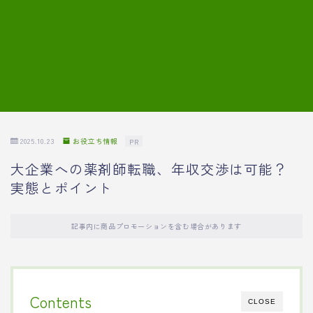
7.模擬面接の質問内容と回答例
8.薬剤師の面接が成功した事例
転職エージェントに登録する
2025.10.23
お役立ち情報
PR
大企業への薬剤師転職、年収交渉は可能？
実態とポイント
記事内に商品プロモーションを含む場合があります
Contents
CLOSE