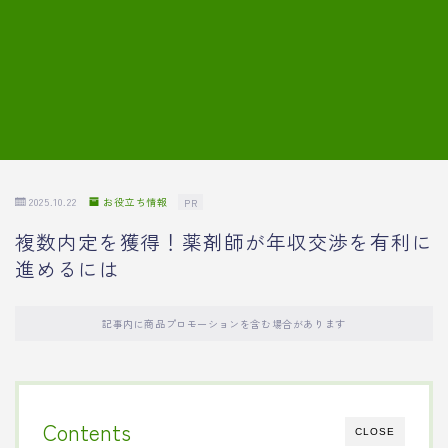
7.模擬面接の質問内容と回答例
8.薬剤師の面接が成功した事例
転職エージェントに登録する
2025.10.22
お役立ち情報
PR
複数内定を獲得！薬剤師が年収交渉を有利に
進めるには
記事内に商品プロモーションを含む場合があります
Contents
CLOSE