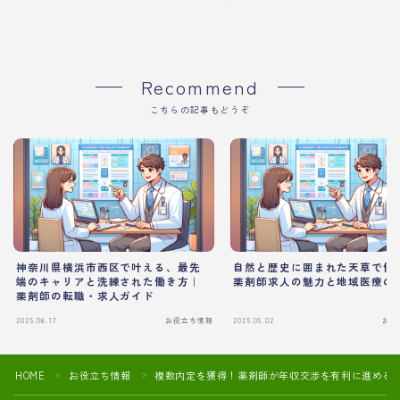
Recommend
こちらの記事もどうぞ
神奈川県横浜市西区で叶える、最先
自然と歴史に囲まれた天草で働く
端のキャリアと洗練された働き方｜
薬剤師求人の魅力と地域医療の
薬剤師の転職・求人ガイド
2025.06.17
お役立ち情報
2025.05.02
お役
HOME
お役立ち情報
複数内定を獲得！薬剤師が年収交渉を有利に進める
＞
＞