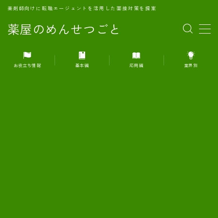
薬剤師向けに転職エージェントを活用した面接対策を提案
薬屋のめんせつごと
MENU
お役立ち情報
基本編
応用編
業界別
1.転職エージェントとは何か？
2.面接準備の基礎概念と戦略
3.エージェント利用のメリット
4.転職エージェントの選び方
5.転職エージェントの活用方法
6.面接で求められる自己PRのコツ