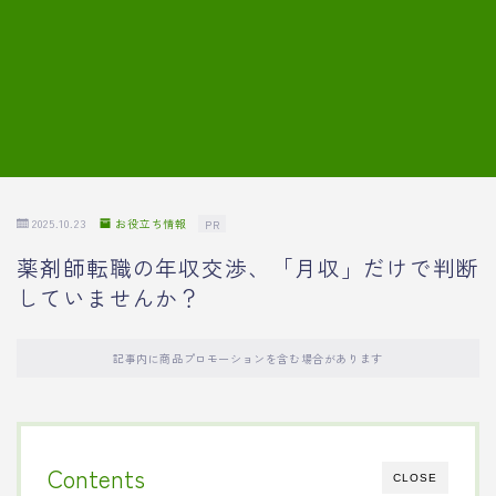
7.模擬面接の質問内容と回答例
8.薬剤師の面接が成功した事例
転職エージェントに登録する
2025.10.23
お役立ち情報
PR
薬剤師転職の年収交渉、「月収」だけで判断
していませんか？
記事内に商品プロモーションを含む場合があります
Contents
CLOSE