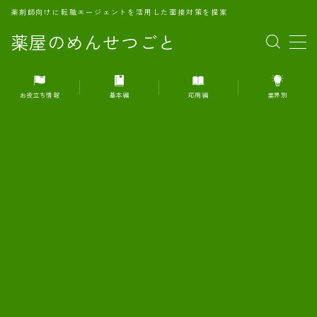
薬剤師向けに転職エージェントを活用した面接対策を提案
薬屋のめんせつごと
MENU
お役立ち情報
基本編
応用編
業界別
1.転職エージェントとは何か？
2.面接準備の基礎概念と戦略
3.エージェント利用のメリット
4.転職エージェントの選び方
5.転職エージェントの活用方法
6.面接で求められる自己PRのコツ