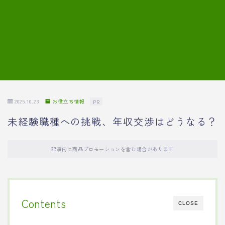
7.模擬面接の質問内容と回答例
8.薬剤師の面接が成功した事例
転職エージェントに登録する
2025.10.23
お役立ち情報
PR
未経験職種への挑戦、年収交渉はどうなる？
記事内に商品プロモーションを含む場合があります
Contents
CLOSE