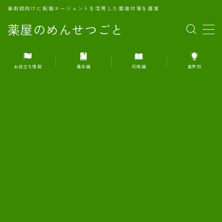
薬剤師向けに転職エージェントを活用した面接対策を提案
薬屋のめんせつごと
MENU
お役立ち情報
基本編
応用編
業界別
1.転職エージェントとは何か？
2.面接準備の基礎概念と戦略
3.エージェント利用のメリット
4.転職エージェントの選び方
5.転職エージェントの活用方法
6.面接で求められる自己PRのコツ