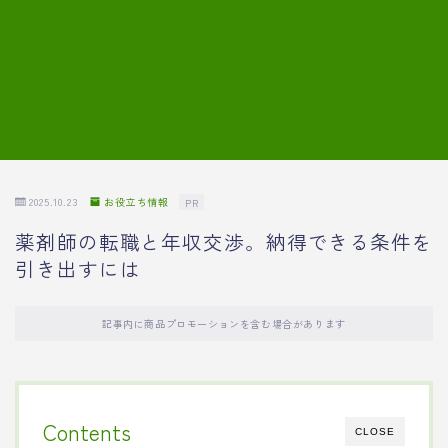
7.模擬面接の質問内容と回答例
8.薬剤師の面接が成功した事例
転職エージェントに登録する
2025.10.23
お役立ち情報
PR
薬剤師の転職と年収交渉。納得できる条件を
引き出すには
記事内に商品プロモーションを含む場合があります
Contents
CLOSE