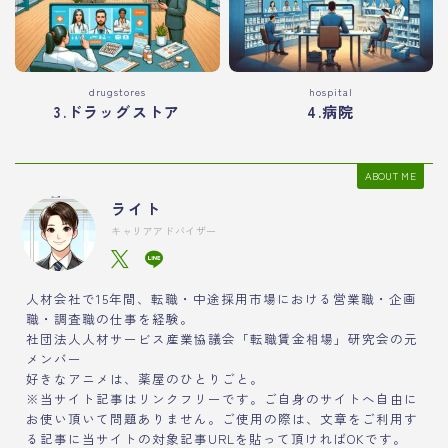
drugstores
hospital
3.ドラッグストア
4.病院
ABOUT ME
ライト
キャリアアドバイザー
人材会社で15年間、転職・中途採用市場における営業職・企画
職・調査職の仕事を経験。
社団法人人材サービス産業協議会「転職賃金相場」研究会の元
メンバー
好きなアニメは、薬屋のひとりごと。
※当サイト記事はリンクフリーです。ご自身のサイトへ自由に
お使い頂いて問題ありません。ご使用の際は、文章をご利用す
る記事に当サイトの対象記事URLを貼って頂ければOKです。