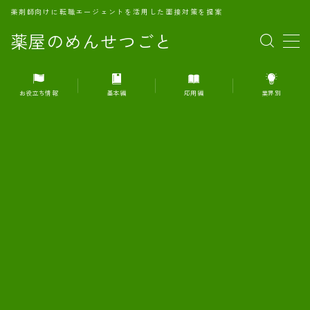
薬剤師向けに転職エージェントを活用した面接対策を提案
薬屋のめんせつごと
MENU
お役立ち情報
基本編
応用編
業界別
1.転職エージェントとは何か？
2.面接準備の基礎概念と戦略
3.エージェント利用のメリット
4.転職エージェントの選び方
5.転職エージェントの活用方法
6.面接で求められる自己PRのコツ