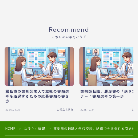
Recommend
こちらの記事もどうぞ
霧島市の薬剤師求人で激戦の書類選
薬剤師転職、履歴書の「送り方
考を通過するための応募書類の書き
ナー：書類選考の第一歩
方
2026.03.25
お役立ち情報
2025.10.24
お役
HOME
お役立ち情報
薬剤師の転職と年収交渉。納得できる条件を引き出
＞
＞