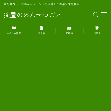
薬剤師向けに転職エージェントを活用した面接対策を提案
薬屋のめんせつごと
MENU
お役立ち情報
基本編
応用編
業界別
1.転職エージェントとは何か？
2.面接準備の基礎概念と戦略
3.エージェント利用のメリット
4.転職エージェントの選び方
5.転職エージェントの活用方法
6.面接で求められる自己PRのコツ