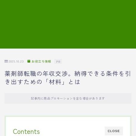
7.模擬面接の質問内容と回答例
8.薬剤師の面接が成功した事例
転職エージェントに登録する
2025.10.23
お役立ち情報
PR
薬剤師転職の年収交渉。納得できる条件を引
き出すための「材料」とは
記事内に商品プロモーションを含む場合があります
Contents
CLOSE