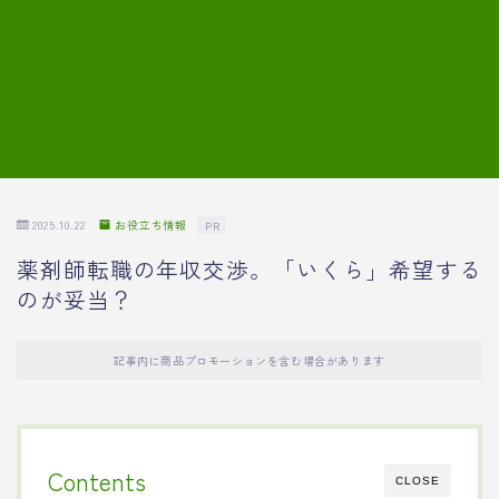
7.模擬面接の質問内容と回答例
8.薬剤師の面接が成功した事例
転職エージェントに登録する
2025.10.22
お役立ち情報
PR
薬剤師転職の年収交渉。「いくら」希望する
のが妥当？
記事内に商品プロモーションを含む場合があります
Contents
CLOSE