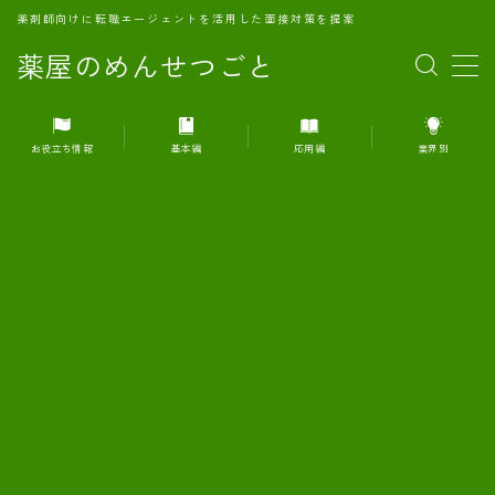
薬剤師向けに転職エージェントを活用した面接対策を提案
薬屋のめんせつごと
MENU
お役立ち情報
基本編
応用編
業界別
1.転職エージェントとは何か？
2.面接準備の基礎概念と戦略
3.エージェント利用のメリット
4.転職エージェントの選び方
5.転職エージェントの活用方法
6.面接で求められる自己PRのコツ