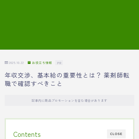
7.模擬面接の質問内容と回答例
8.薬剤師の面接が成功した事例
転職エージェントに登録する
2025.10.22
お役立ち情報
PR
年収交渉、基本給の重要性とは？ 薬剤師転
職で確認すべきこと
記事内に商品プロモーションを含む場合があります
Contents
CLOSE