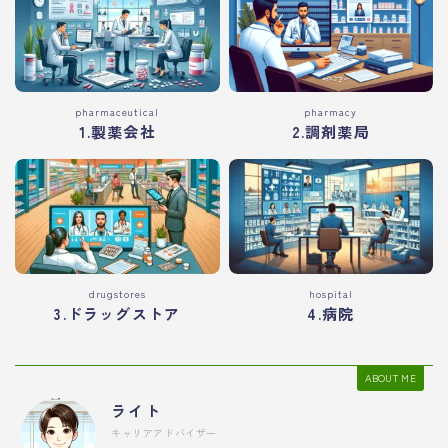
pharmaceutical
pharmacy
1.製薬会社
2.調剤薬局
drugstores
hospital
3.ドラッグストア
4.病院
ABOUT ME
ライト
キャリアアドバイザー