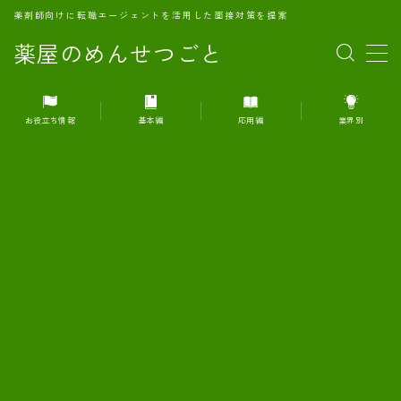
薬剤師向けに転職エージェントを活用した面接対策を提案
薬屋のめんせつごと
MENU
お役立ち情報
基本編
応用編
業界別
1.転職エージェントとは何か？
2.面接準備の基礎概念と戦略
3.エージェント利用のメリット
4.転職エージェントの選び方
5.転職エージェントの活用方法
6.面接で求められる自己PRのコツ