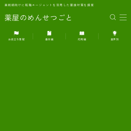
薬剤師向けに転職エージェントを活用した面接対策を提案
薬屋のめんせつごと
MENU
お役立ち情報
基本編
応用編
業界別
1.転職エージェントとは何か？
2.面接準備の基礎概念と戦略
3.エージェント利用のメリット
4.転職エージェントの選び方
5.転職エージェントの活用方法
6.面接で求められる自己PRのコツ