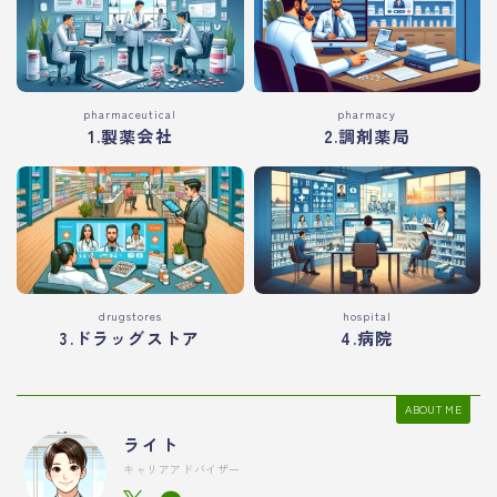
pharmaceutical
pharmacy
1.製薬会社
2.調剤薬局
drugstores
hospital
3.ドラッグストア
4.病院
ABOUT ME
ライト
キャリアアドバイザー