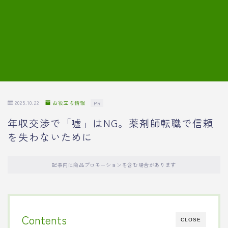
7.模擬面接の質問内容と回答例
8.薬剤師の面接が成功した事例
転職エージェントに登録する
2025.10.22
お役立ち情報
PR
年収交渉で「嘘」はNG。薬剤師転職で信頼
を失わないために
記事内に商品プロモーションを含む場合があります
Contents
CLOSE