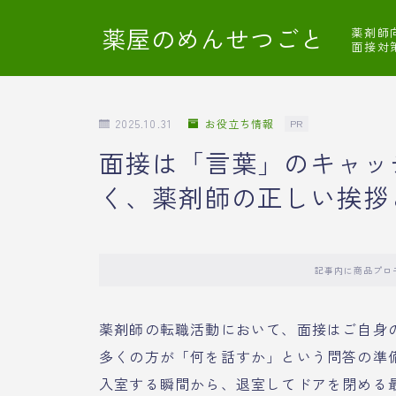
薬屋のめんせつごと
薬剤師
面接対
2025.10.31
お役立ち情報
PR
面接は「言葉」のキャッ
く、薬剤師の正しい挨拶
記事内に商品プロ
薬剤師の転職活動において、面接はご自身
多くの方が「何を話すか」という問答の準
入室する瞬間から、退室してドアを閉める