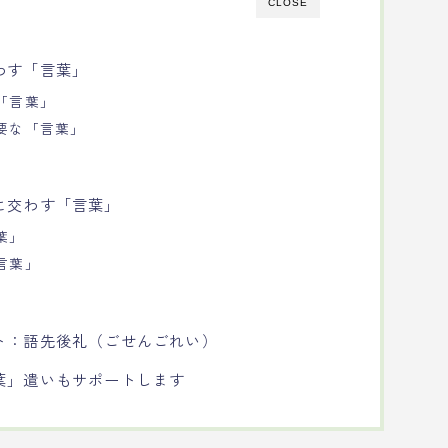
CLOSE
わす「言葉」
「言葉」
重要な「言葉」
に交わす「言葉」
葉」
言葉」
ト：語先後礼（ごせんごれい）
葉」遣いもサポートします