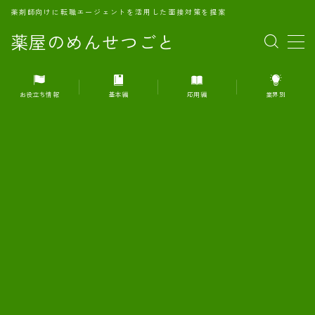
薬剤師向けに転職エージェントを活用した面接対策を提案
薬屋のめんせつごと
MENU
お役立ち情報
基本編
応用編
業界別
1.転職エージェントとは何か？
2.面接準備の基礎概念と戦略
3.エージェント利用のメリット
4.転職エージェントの選び方
5.転職エージェントの活用方法
6.面接で求められる自己PRのコツ