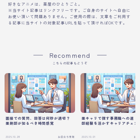
好きなアニメは、薬屋のひとりごと。
※当サイト記事はリンクフリーです。ご自身のサイトへ自由に
お使い頂いて問題ありません。ご使用の際は、文章をご利用す
る記事に当サイトの対象記事URLを貼って頂ければOKです。
Recommend
こちらの記事もどうぞ
面接での質問、回答は何秒が適切？
薬キャリで探す事務職への道｜
薬剤師が知るべき時間感覚
師経験を活かすキャリアチェン
2025.10.28
お役立ち情報
2025.10.01
お役