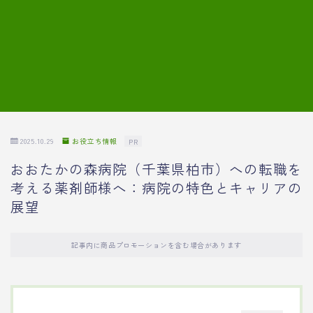
7.模擬面接の質問内容と回答例
8.薬剤師の面接が成功した事例
転職エージェントに登録する
2025.10.29
お役立ち情報
PR
おおたかの森病院（千葉県柏市）への転職を
考える薬剤師様へ：病院の特色とキャリアの
展望
記事内に商品プロモーションを含む場合があります