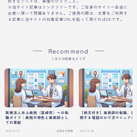
好きなアニメは、薬屋のひとりごと。
※当サイト記事はリンクフリーです。ご自身のサイトへ自由に
お使い頂いて問題ありません。ご使用の際は、文章をご利用す
る記事に当サイトの対象記事URLを貼って頂ければOKです。
Recommend
こちらの記事もどうぞ
医療法人井上病院（高崎市）への転
【例文付き】薬剤師の転職、面
職ガイド：病院の特色と薬剤師とし
関する電話のかけ方マニュアル
ての貢献
2025.10.22
お役立ち情報
2025.10.08
お役