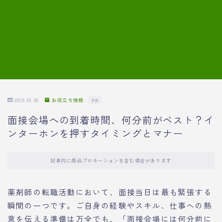
7.模擬面接の質問内容と回答例
8.薬剤師の面接が成功した事例
転職エージェントに登録する
2025.10.30
お役立ち情報
PR
面接会場への到着時間、何分前がベスト？イ
ンターホンを押すタイミングとマナー
記事内に商品プロモーションを含む場合があります
薬剤師の転職活動において、面接当日は最も緊張する
瞬間の一つです。ご自身の経験やスキル、仕事への熱
意を伝える準備は万全でも、「面接会場には何分前に