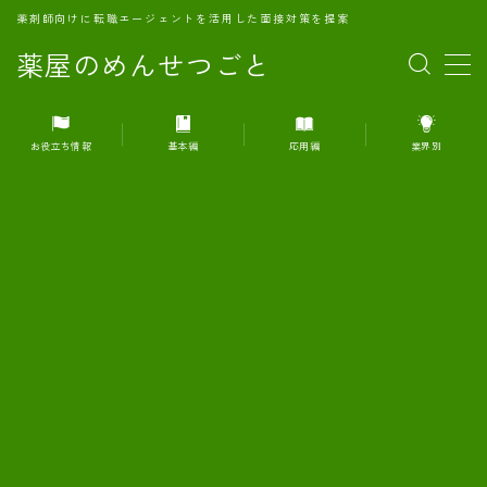
薬剤師向けに転職エージェントを活用した面接対策を提案
薬屋のめんせつごと
MENU
お役立ち情報
基本編
応用編
業界別
1.転職エージェントとは何か？
2.面接準備の基礎概念と戦略
3.エージェント利用のメリット
4.転職エージェントの選び方
5.転職エージェントの活用方法
6.面接で求められる自己PRのコツ