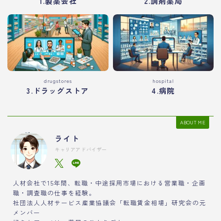
1.製薬会社
2.調剤薬局
drugstores
hospital
3.ドラッグストア
4.病院
ABOUT ME
ライト
キャリアアドバイザー
人材会社で15年間、転職・中途採用市場における営業職・企画
職・調査職の仕事を経験。
社団法人人材サービス産業協議会「転職賃金相場」研究会の元
メンバー