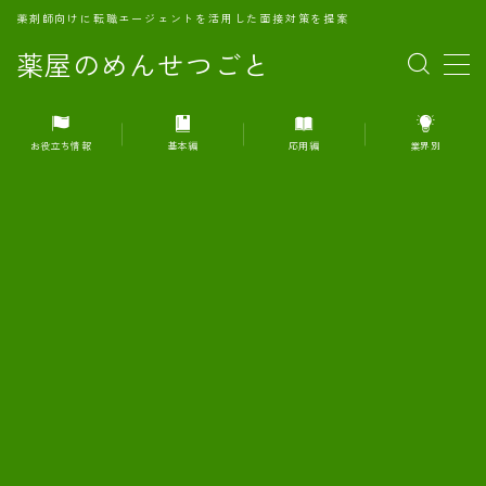
薬剤師向けに転職エージェントを活用した面接対策を提案
薬屋のめんせつごと
MENU
お役立ち情報
基本編
応用編
業界別
1.転職エージェントとは何か？
2.面接準備の基礎概念と戦略
3.エージェント利用のメリット
4.転職エージェントの選び方
5.転職エージェントの活用方法
6.面接で求められる自己PRのコツ