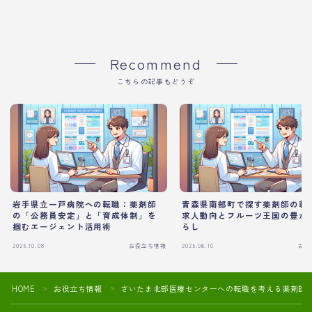
Recommend
こちらの記事もどうぞ
岩手県立一戸病院への転職：薬剤師
青森県南部町で探す薬剤師の転
の「公務員安定」と「育成体制」を
求人動向とフルーツ王国の豊か
掴むエージェント活用術
らし
2025.10.08
お役立ち情報
2025.06.10
お役
HOME
お役立ち情報
さいたま北部医療センターへの転職を考える薬剤師
＞
＞