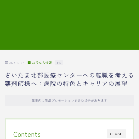
7.模擬面接の質問内容と回答例
8.薬剤師の面接が成功した事例
転職エージェントに登録する
2025.10.27
お役立ち情報
PR
さいたま北部医療センターへの転職を考える
薬剤師様へ：病院の特色とキャリアの展望
記事内に商品プロモーションを含む場合があります
Contents
CLOSE