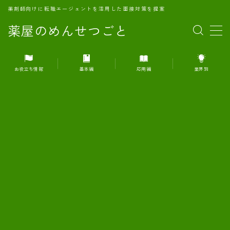
薬剤師向けに転職エージェントを活用した面接対策を提案
薬屋のめんせつごと
MENU
お役立ち情報
基本編
応用編
業界別
1.転職エージェントとは何か？
2.面接準備の基礎概念と戦略
3.エージェント利用のメリット
4.転職エージェントの選び方
5.転職エージェントの活用方法
6.面接で求められる自己PRのコツ