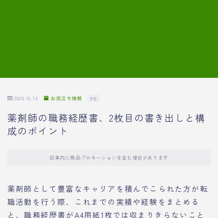
7.模擬面接の質問内容と回答例
8.薬剤師の面接が成功した事例
転職エージェントに登録する
2025.10.13
お役立ち情報
PR
薬剤師の職務経歴書、2枚目の書き出しと構
成のポイント
記事内に商品プロモーションを含む場合があります
薬剤師として豊富なキャリアを積んでこられた方が転
職活動を行う際、これまでの実績や経験をまとめる
と、職務経歴書がA4用紙1枚では収まりきらないこと